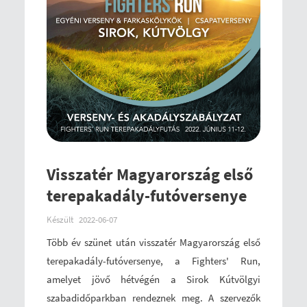
Visszatér Magyarország első
terepakadály-futóversenye
Készült
2022-06-07
Több év szünet után visszatér Magyarország első
terepakadály-futóversenye, a Fighters' Run,
amelyet jövő hétvégén a Sirok Kútvölgyi
szabadidőparkban rendeznek meg. A szervezők