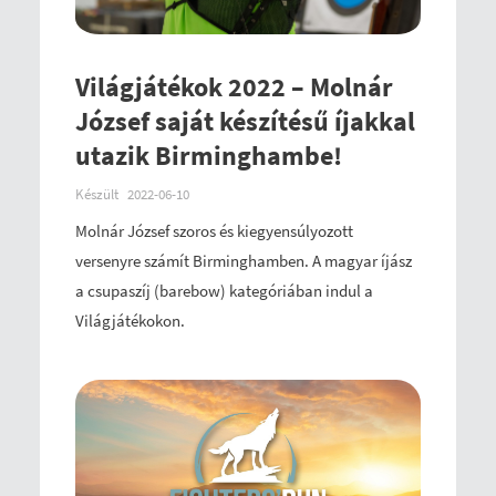
Világjátékok 2022 – Molnár
József saját készítésű íjakkal
utazik Birminghambe!
Készült
2022-06-10
Molnár József szoros és kiegyensúlyozott
versenyre számít Birminghamben. A magyar íjász
a csupaszíj (barebow) kategóriában indul a
Világjátékokon.