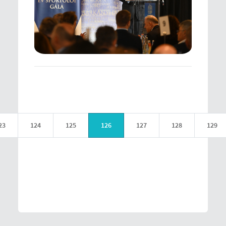
23
124
125
126
127
128
129