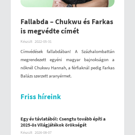
Fallabda – Chukwu és Farkas
is megvédte címét
Készült
2022-05-31
Címvédések fallabdában! A Százhalombattán
megrendezett egyéni magyar bajnokságon a
nőknél Chukwu Hannah, a férfiaknál pedig Farkas
Balázs szerzett aranyérmet.
Friss híreink
Egy év távlatából: Csengtu tovább építi a
2025-ös Világjátékok örökségét
Készült
2026-08-07