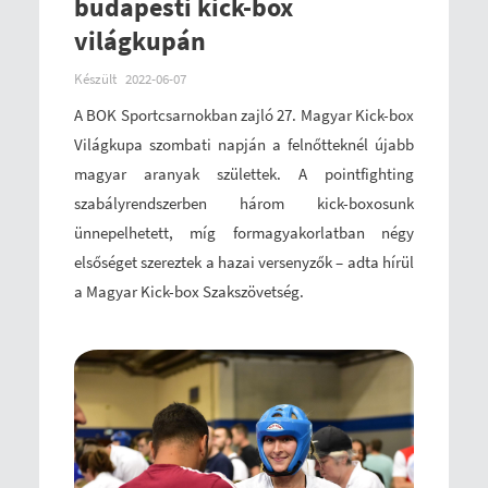
budapesti kick-box
világkupán
Készült
2022-06-07
A BOK Sportcsarnokban zajló 27. Magyar Kick-box
Világkupa szombati napján a felnőtteknél újabb
magyar aranyak születtek. A pointfighting
szabályrendszerben három kick-boxosunk
ünnepelhetett, míg formagyakorlatban négy
elsőséget szereztek a hazai versenyzők – adta hírül
a Magyar Kick-box Szakszövetség.