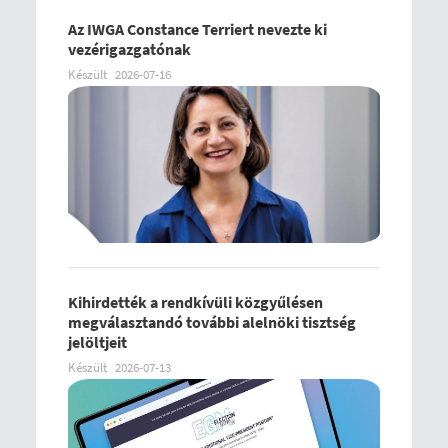
Az IWGA Constance Terriert nevezte ki
vezérigazgatónak
Készült
2026-07-16
Kihirdették a rendkívüli közgyűlésen
megválasztandó további alelnöki tisztség
jelöltjeit
Készült
2026-07-13