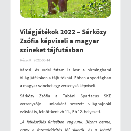
Világjátékok 2022 – Sárközy
Zsófia képviseli a magyar
színeket tájfutásban
Készült
2022-06-14
Városi, és erdei futam is lesz a birminghami
Világjátékokon a tájfutóknál. Ebben a sportágban
a magyar színeket egy versenyző képviseli.
Sárközy Zsófia a Tabáni Spartacus SKE
versenyzője. Juniorként szerzett világbajnoki
ezüstöt is, felnőttként vb 11., Eb 12. helyezett.
„
A felkészülés finisében vagyunk. Bízom benne,
hogy a formaidőzítés jól sikerül, és a lehető