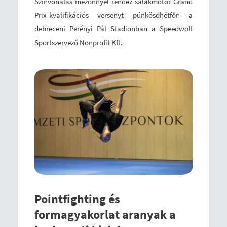
Színvonalas mezőnnyel rendez salakmotor Grand
Prix-kvalifikációs versenyt pünkösdhétfőn a
debreceni Perényi Pál Stadionban a Speedwolf
Sportszervező Nonprofit Kft.
Pointfighting és
formagyakorlat aranyak a