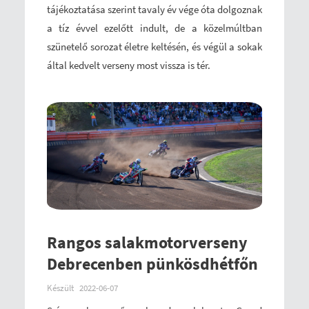
tájékoztatása szerint tavaly év vége óta dolgoznak
a tíz évvel ezelőtt indult, de a közelmúltban
szünetelő sorozat életre keltésén, és végül a sokak
által kedvelt verseny most vissza is tér.
Rangos salakmotorverseny
Debrecenben pünkösdhétfőn
Készült
2022-06-07