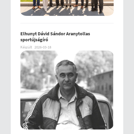
Elhunyt Dávid Sándor Aranytollas
sportújságíró
Készült
2026-03-18