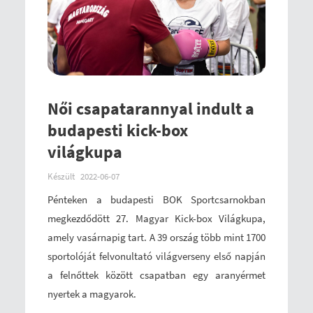
Női csapatarannyal indult a
budapesti kick-box
világkupa
Készült
2022-06-07
Pénteken a budapesti BOK Sportcsarnokban
megkezdődött 27. Magyar Kick-box Világkupa,
amely vasárnapig tart. A 39 ország több mint 1700
sportolóját felvonultató világverseny első napján
a felnőttek között csapatban egy aranyérmet
nyertek a magyarok.