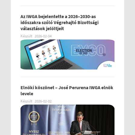
Az IWGA bejelentette a 2026–2030-as
időszakra szóló Végrehajtó Bizottsági
választások jelöltjeit
Készült
2026-02-04
Elnöki köszönet – José Perurena IWGA elnök
levele
Készült
2026-02-02