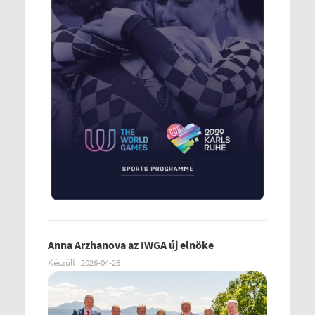
Anna Arzhanova az IWGA új elnöke
Készült
2026-04-26