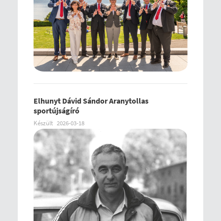
Elhunyt Dávid Sándor Aranytollas
sportújságíró
Készült
2026-03-18