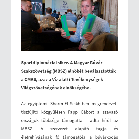
Sportdiplomáciai siker. A Magyar Búvár
Szakszövetség (MBSZ) elnökét beválasztották
a CMAS, azaz a Víz alatti Tevékenységek
Világszövetségének elnökségébe.
Az egyiptomi Sharm-El-Seikh-ben megrendezett
tisztújító közgyűlésen Papp Gábort a szavazó
országok többsége támogatta – adta hírül az
MBSZ. A szervezet alapító tagja és
életrehívásának fő támogatója a búvárkodás