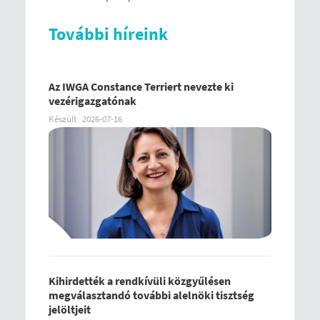
További híreink
Az IWGA Constance Terriert nevezte ki
vezérigazgatónak
Készült
2026-07-16
Kihirdették a rendkívüli közgyűlésen
megválasztandó további alelnöki tisztség
jelöltjeit