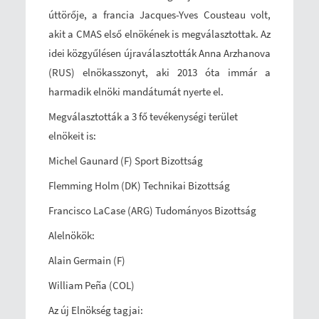
úttörője, a francia Jacques-Yves Cousteau volt,
akit a CMAS első elnökének is megválasztottak. Az
idei közgyűlésen újraválasztották Anna Arzhanova
(RUS) elnökasszonyt, aki 2013 óta immár a
harmadik elnöki mandátumát nyerte el.
Megválasztották a 3 fő tevékenységi terület
elnökeit is:
Michel Gaunard (F) Sport Bizottság
Flemming Holm (DK) Technikai Bizottság
Francisco LaCase (ARG) Tudományos Bizottság
Alelnökök:
Alain Germain (F)
William Peña (COL)
Az új Elnökség tagjai: