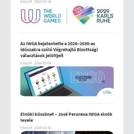
Készült
2026-02-06
Az IWGA bejelentette a 2026–2030-as
időszakra szóló Végrehajtó Bizottsági
választások jelöltjeit
Készült
2026-02-04
Elnöki köszönet – José Perurena IWGA elnök
levele
Készült
2026-02-02