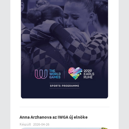
Anna Arzhanova az IWGA új elnöke
Készült
2026-04-26