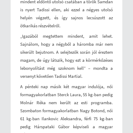
mindent eldöntő utolsó csatában a török Samdan
is nyert Tadissi ellen, aki ezzel a négyes utolsó
helyén végzett, és így sajnos lecsúszott az
ötkarikás részvételről.
„Igazából megtettem mindent, amit lehet.
Sajnálom, hogy a négyből a háromba már nem
sikerült bejutnom. A selejtezők során jól éreztem
magam, de úgy látszik, hogy ezt a körmérkőzéses
lebonyolítást még szoknom kell” – mondta a
versenyt követően Tadissi Martial.
A pénteki nap másik két magyar indulója, női
formagyakorlatban Sterck Laura, 55 kg-ban pedig
Molnár Réka nem került az esti programba.
Szombaton formagyakorlatban Nagy Botond, női
61 kg-ban Ilankovic Aleksandra, férfi 75 kg-ban
pedig Hárspataki Gábor képviseli a magyar