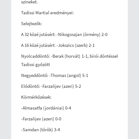
színeket.
Tadissi Martial eredményei:
Selejtezők:
A 32 közé jutásért: -Nikogoszjan (örmény) 2-0
A 16 közé jutásért: -Jokszics (szerb) 2-1
Nyolcaddöntő: -Berak (horvát) 1-1, bírói döntéssel
Tadissi győzött
Negyeddöntő: -Thomas (angol) 5-1
Elődöntő: -Farzalijev (azeri) 5-2
Körmérkőzések:
-Almasatfa (jordániai) 0-4
-Farzalijev (azeri) 0-0
-Samdan (török) 3-4