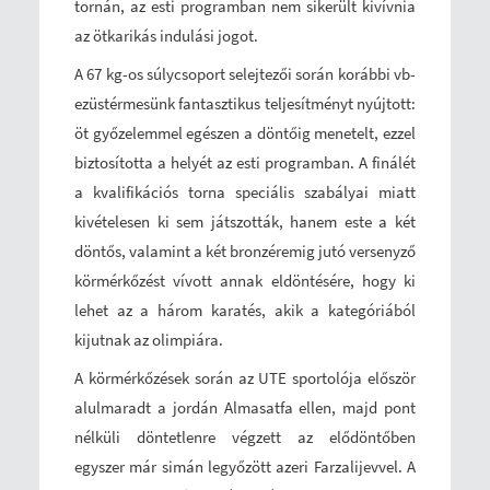
tornán, az esti programban nem sikerült kivívnia
az ötkarikás indulási jogot.
A 67 kg-os súlycsoport selejtezői során korábbi vb-
ezüstérmesünk fantasztikus teljesítményt nyújtott:
öt győzelemmel egészen a döntőig menetelt, ezzel
biztosította a helyét az esti programban. A finálét
a kvalifikációs torna speciális szabályai miatt
kivételesen ki sem játszották, hanem este a két
döntős, valamint a két bronzéremig jutó versenyző
körmérkőzést vívott annak eldöntésére, hogy ki
lehet az a három karatés, akik a kategóriából
kijutnak az olimpiára.
A körmérkőzések során az UTE sportolója először
alulmaradt a jordán Almasatfa ellen, majd pont
nélküli döntetlenre végzett az elődöntőben
egyszer már simán legyőzött azeri Farzalijevvel. A