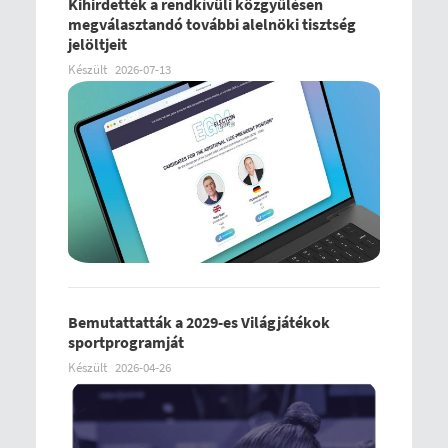
Kihirdették a rendkívüli közgyűlésen
megválasztandó további alelnöki tisztség
jelöltjeit
Készült
2026-07-13
Bemutattatták a 2029-es Világjátékok
sportprogramját
Készült
2026-04-26