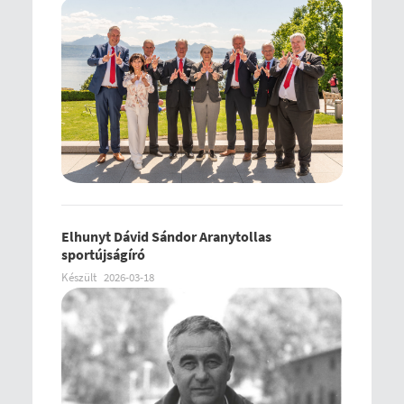
Elhunyt Dávid Sándor Aranytollas
sportújságíró
Készült
2026-03-18