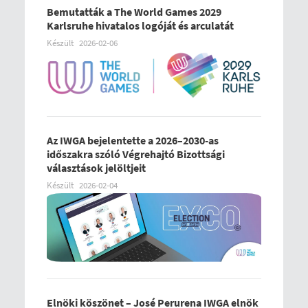
Bemutatták a The World Games 2029
Karlsruhe hivatalos logóját és arculatát
Készült
2026-02-06
Az IWGA bejelentette a 2026–2030-as
időszakra szóló Végrehajtó Bizottsági
választások jelöltjeit
Készült
2026-02-04
Elnöki köszönet – José Perurena IWGA elnök