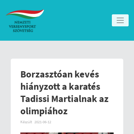
Borzasztóan kevés
hiányzott a karatés
Tadissi Martialnak az
olimpiához
Készült
2021-06-12