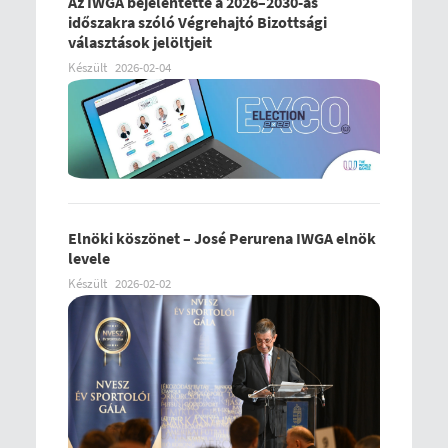
Az IWGA bejelentette a 2026–2030-as
időszakra szóló Végrehajtó Bizottsági
választások jelöltjeit
Készült
2026-02-04
Elnöki köszönet – José Perurena IWGA elnök
levele
Készült
2026-02-02