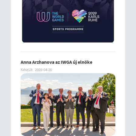
Anna Arzhanova az IWGA új elnöke
Készült
2026-04-26