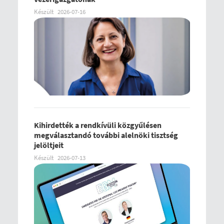
Készült
2026-07-16
Kihirdették a rendkívüli közgyűlésen
megválasztandó további alelnöki tisztség
jelöltjeit
Készült
2026-07-13