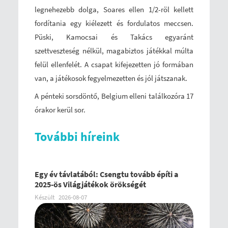
legnehezebb dolga, Soares ellen 1/2-röl kellett
fordítania egy kiélezett és fordulatos meccsen.
Püski, Kamocsai és Takács egyaránt
szettveszteség nélkül, magabiztos játékkal múlta
felül ellenfelét. A csapat kifejezetten jó formában
van, a játékosok fegyelmezetten és jól játszanak.
A pénteki sorsdöntő, Belgium elleni találkozóra 17
órakor kerül sor.
További híreink
Egy év távlatából: Csengtu tovább építi a
2025-ös Világjátékok örökségét
Készült
2026-08-07