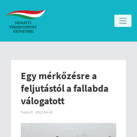
Egy mérkőzésre a
feljutástól a fallabda
válogatott
Készült
2022-04-29