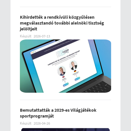
Kihirdették a rendkívüli közgyűlésen
megválasztandó további alelnöki tisztség
jelöltjeit
Készült
2026-07-13
Bemutattatták a 2029-es Világjátékok
sportprogramját
Készült
2026-04-26