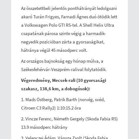
Az összetettbeli jelentős ponthátrányát ledolgozni
akaró Turán Frigyes, Farnadi Ágnes duó ötödik lett
a Volkswagen Polo GTI R5-tel. A Shell Helix Ultra
csapatának párosa szinte végig a harmadik-
negyedik pozícióban zárta a gyorsaságikat,
hátránya végül 45 másodperc volt.
Az országos bajnokság egy hónap múlva, a
Székesfehérvár-Veszprém-ralival folytatódik.
Végeredmény, Mecsek-rali (10 gyorsasági
szakasz, 138,6 km, a dobogósok):
1. Mads Östberg, Patrik Barth (norvég, svéd,
Citroen C3 Rally2) 1:10:15.2 óra
2. Vincze Ferenc, Németh Gergely (Skoda Fabia R5)
13.9 másodperc hátrány
3. Velenczei Ádám, Vánsza Zsolt (Skoda Fabia