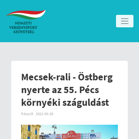
Mecsek-rali - Östberg
nyerte az 55. Pécs
környéki száguldást
Készült
2022-06-28