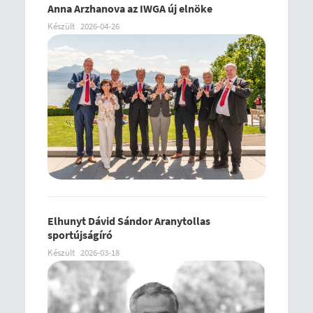
Anna Arzhanova az IWGA új elnöke
Készült
2026-04-26
Elhunyt Dávid Sándor Aranytollas
sportújságíró
Készült
2026-03-18