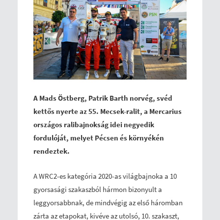
A Mads Östberg, Patrik Barth norvég, svéd
kettős nyerte az 55. Mecsek-ralit, a Mercarius
országos ralibajnokság idei negyedik
fordulóját, melyet Pécsen és környékén
rendeztek.
A WRC2-es kategória 2020-as világbajnoka a 10
gyorsasági szakaszból hármon bizonyult a
leggyorsabbnak, de mindvégig az első háromban
zárta az etapokat, kivéve az utolsó, 10. szakaszt,