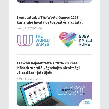
Bemutatták a The World Games 2029
Karlsruhe hivatalos logóját és arculatát
Készült
2026-02-06
Az IWGA bejelentette a 2026–2030-as
időszakra szóló Végrehajtó Bizottsági
választások jelöltjeit
Készült
2026-02-04