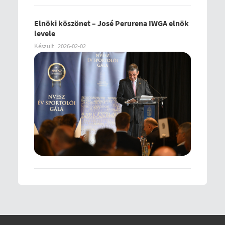
Elnöki köszönet – José Perurena IWGA elnök
levele
Készült
2026-02-02