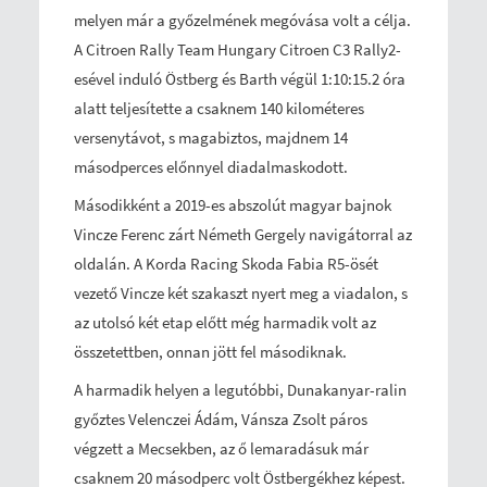
melyen már a győzelmének megóvása volt a célja.
A Citroen Rally Team Hungary Citroen C3 Rally2-
esével induló Östberg és Barth végül 1:10:15.2 óra
alatt teljesítette a csaknem 140 kilométeres
versenytávot, s magabiztos, majdnem 14
másodperces előnnyel diadalmaskodott.
Másodikként a 2019-es abszolút magyar bajnok
Vincze Ferenc zárt Németh Gergely navigátorral az
oldalán. A Korda Racing Skoda Fabia R5-ösét
vezető Vincze két szakaszt nyert meg a viadalon, s
az utolsó két etap előtt még harmadik volt az
összetettben, onnan jött fel másodiknak.
A harmadik helyen a legutóbbi, Dunakanyar-ralin
győztes Velenczei Ádám, Vánsza Zsolt páros
végzett a Mecsekben, az ő lemaradásuk már
csaknem 20 másodperc volt Östbergékhez képest.