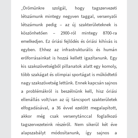
„Örömünkre szolgál, hogy tagszervezeti
létszámunk mintegy negyven taggal, versenyzői
létszámunk pedig – az új szakterületeknek is
köszönhetően – 2900-ról mintegy 8700-ra
emelkedjen. Ez óriási fejlődés és óriási kihívás is
egyben. Ehhez az infrastrukturális és humán
erőforrásainkat is hozzá kellett igazítanunk. Egy
kis szakszövetségből pillanatok alatt egy komoly,
több szakágat és olimpiai sportágat is működtető
nagy szakszövetség lettünk. Ennek kapcsán sajnos
a problémákról is beszélnünk kell, hisz óriási
ellenállás volt/van az új táncsport szakterületek
elfogadásával, a 36 évvel ezelőtt megalapított,
akkor még csak versenytánccal foglalkozó
tagszervezeteink részéről. Nem sikerül két éve
alapszabályt módosítanunk, így sajnos a