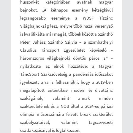
huszonkét kategóriában avatnak magyar
bajnokot. „A kétnapos esemény kétségkívül
legrangosabb eseménye a WDSF Tíztánc
Világbajnokság lesz, melyre több hazai versenyző
is kvalifikálta már magát, többek között a Szánthó
Péter, Juhász Szánthó Szilvia – a szombathelyi
Claudius Táncsport Egyesületet képviselő –
háromszoros világbajnoki döntős páros is.” –
nyilatkozta az elnök hozzátéve: a Magyar
TáncSport Szakszövetség a pandémiás időszakot
igyekezett arra is felhasználni, hogy a 2019-ben
megalapított autentikus- modern és divattánc
szakágának, valamint annak minden
szakterületének és a NOB által a 2024-es párizsi
olimpia műsorszámára felvett break szakterület
szabályzataival, valamint tagszervezeti
csatlakozásaival is foglalkozzon.