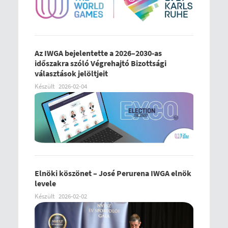
Az IWGA bejelentette a 2026–2030-as
időszakra szóló Végrehajtó Bizottsági
választások jelöltjeit
Készült
2026-02-04
Elnöki köszönet – José Perurena IWGA elnök
levele
Készült
2026-02-02