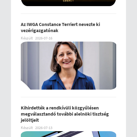
Az IWGA Constance Terriert nevezte ki
vezérigazgatónak
Készült
2026-07-16
Kihirdették a rendkívüli közgyűlésen
megválasztandó további alelnöki tisztség
jelöltjeit
Készült
2026-07-13