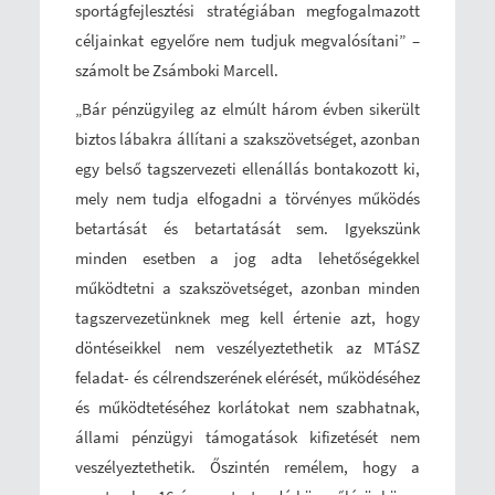
sportágfejlesztési stratégiában megfogalmazott
céljainkat egyelőre nem tudjuk megvalósítani” –
számolt be Zsámboki Marcell.
„Bár pénzügyileg az elmúlt három évben sikerült
biztos lábakra állítani a szakszövetséget, azonban
egy belső tagszervezeti ellenállás bontakozott ki,
mely nem tudja elfogadni a törvényes működés
betartását és betartatását sem. Igyekszünk
minden esetben a jog adta lehetőségekkel
működtetni a szakszövetséget, azonban minden
tagszervezetünknek meg kell értenie azt, hogy
döntéseikkel nem veszélyeztethetik az MTáSZ
feladat- és célrendszerének elérését, működéséhez
és működtetéséhez korlátokat nem szabhatnak,
állami pénzügyi támogatások kifizetését nem
veszélyeztethetik. Őszintén remélem, hogy a