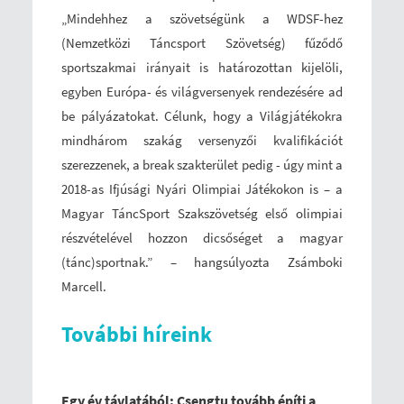
„Mindehhez a szövetségünk a WDSF-hez
(Nemzetközi Táncsport Szövetség) fűződő
sportszakmai irányait is határozottan kijelöli,
egyben Európa- és világversenyek rendezésére ad
be pályázatokat. Célunk, hogy a Világjátékokra
mindhárom szakág versenyzői kvalifikációt
szerezzenek, a break szakterület pedig - úgy mint a
2018-as Ifjúsági Nyári Olimpiai Játékokon is – a
Magyar TáncSport Szakszövetség első olimpiai
részvételével hozzon dicsőséget a magyar
(tánc)sportnak.” – hangsúlyozta Zsámboki
Marcell.
További híreink
Egy év távlatából: Csengtu tovább építi a