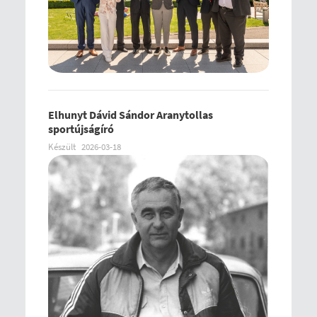
Elhunyt Dávid Sándor Aranytollas
sportújságíró
Készült
2026-03-18