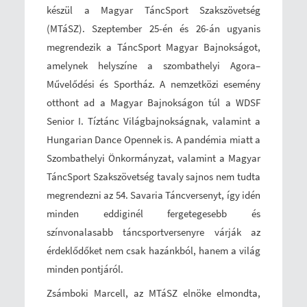
készül a Magyar TáncSport Szakszövetség
(MTáSZ). Szeptember 25-én és 26-án ugyanis
megrendezik a TáncSport Magyar Bajnokságot,
amelynek helyszíne a szombathelyi Agora–
Művelődési és Sportház. A nemzetközi esemény
otthont ad a Magyar Bajnokságon túl a WDSF
Senior I. Tíztánc Világbajnokságnak, valamint a
Hungarian Dance Opennek is. A pandémia miatt a
Szombathelyi Önkormányzat, valamint a Magyar
TáncSport Szakszövetség tavaly sajnos nem tudta
megrendezni az 54. Savaria Táncversenyt, így idén
minden eddiginél fergetegesebb és
színvonalasabb táncsportversenyre várják az
érdeklődőket nem csak hazánkból, hanem a világ
minden pontjáról.
Zsámboki Marcell, az MTáSZ elnöke elmondta,