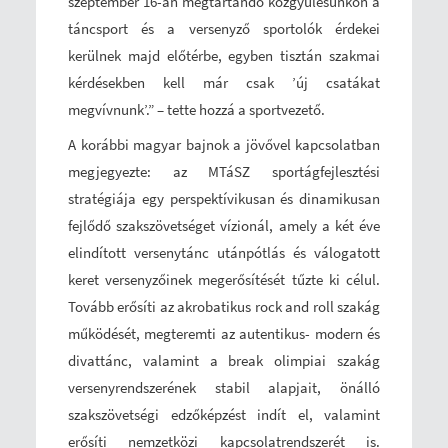
szeptember 16-án megtartandó közgyűlésünkön a
táncsport és a versenyző sportolók érdekei
kerülnek majd előtérbe, egyben tisztán szakmai
kérdésekben kell már csak ’új csatákat
megvívnunk’.” – tette hozzá a sportvezető.
A korábbi magyar bajnok a jövővel kapcsolatban
megjegyezte: az MTáSZ sportágfejlesztési
stratégiája egy perspektívikusan és dinamikusan
fejlődő szakszövetséget vízionál, amely a két éve
elindított versenytánc utánpótlás és válogatott
keret versenyzőinek megerősítését tűzte ki célul.
Tovább erősíti az akrobatikus rock and roll szakág
működését, megteremti az autentikus- modern és
divattánc, valamint a break olimpiai szakág
versenyrendszerének stabil alapjait, önálló
szakszövetségi edzőképzést indít el, valamint
erősíti nemzetközi kapcsolatrendszerét is.