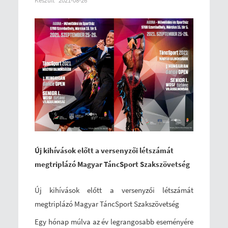
Készült
2021-08-26
Új kihívások előtt a versenyzői létszámát
megtriplázó Magyar TáncSport Szakszövetség
Új kihívások előtt a versenyzői létszámát
megtriplázó Magyar TáncSport Szakszövetség
Egy hónap múlva az év legrangosabb eseményére