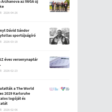
 Arzhanova az IWGA új
ke
lt
2026-04-26
nyt Dávid Sándor
ytollas sportújságíró
lt
2026-03-18
Z éves versenynaptár
.
lt
2026-02-23
tatták a The World
s 2029 Karlsruhe
talos logóját és
latát
lt
2026-02-06