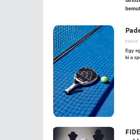
tarto
bemuta
Pade
Készült
Egy eg
ki a s
FIDE