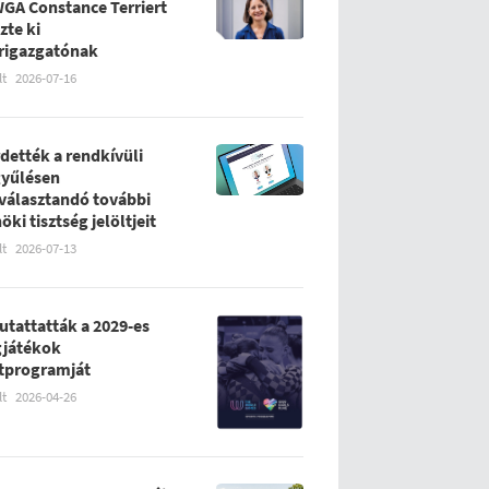
WGA Constance Terriert
zte ki
rigazgatónak
lt
2026-07-16
rdették a rendkívüli
yűlésen
álasztandó további
öki tisztség jelöltjeit
lt
2026-07-13
tattatták a 2029-es
gjátékok
tprogramját
lt
2026-04-26