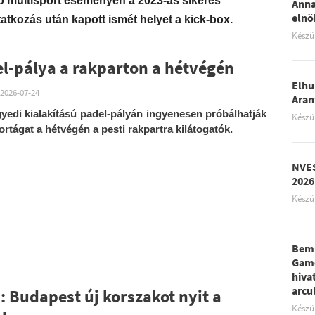
zó multisport eseményen a 2023-as sikeres
Anna
elnö
tkozás után kapott ismét helyet a kick-box.
Készü
l-pálya a rakparton a hétvégén
Elhu
2026-07-24
Aran
yedi kialakítású padel-pályán ingyenesen próbálhatják
Készü
portágat a hétvégén a pesti rakpartra kilátogatók.
NVES
2026
Készü
Bemu
Game
hiva
arcu
: Budapest új korszakot nyit a
Készü