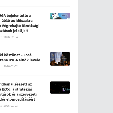
WGA bejelentette a
–2030-as időszakra
ó Végrehajtó Bizottsági
sztások jelöltjeit
lt
2026-02-04
ki köszönet – José
rena IWGA elnök levele
lt
2026-02-02
idban ülésezett az
 ExCo, a stratégiai
ritások és a szervezeti
ődés előmozdításáért
lt
2026-01-23