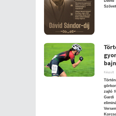
Dávid 
Szövet
Tör
gyor
baj
Készült
Tört
görko
zajló 
Gardi
elimin
Verse
Korcso