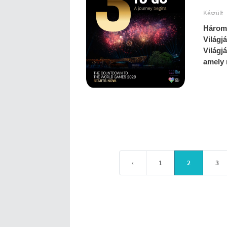
Készült
Három 
Világj
Világj
amely 
‹
1
2
3