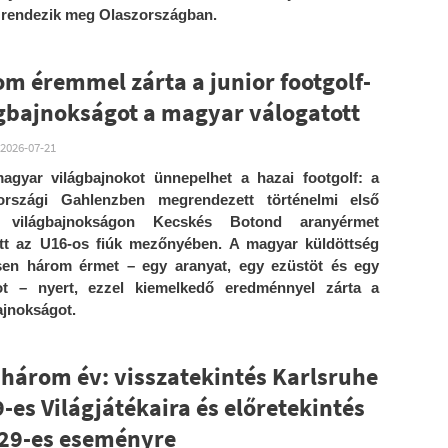
 rendezik meg Olaszországban.
m éremmel zárta a junior footgolf-
gbajnokságot a magyar válogatott
2026-07-21
agyar világbajnokot ünnepelhet a hazai footgolf: a
országi Gahlenzben megrendezett történelmi első
r világbajnokságon Kecskés Botond aranyérmet
tt az U16-os fiúk mezőnyében. A magyar küldöttség
sen három érmet – egy aranyat, egy ezüstöt és egy
ot – nyert, ezzel kiemelkedő eredménnyel zárta a
ajnokságot.
három év: visszatekintés Karlsruhe
-es Világjátékaira és előretekintés
029-es eseményre