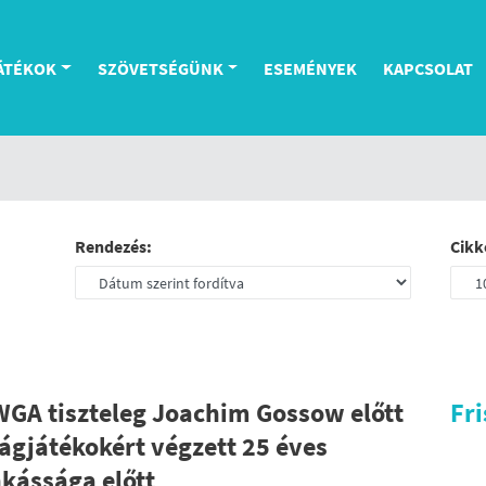
ÁTÉKOK
SZÖVETSÉGÜNK
ESEMÉNYEK
KAPCSOLAT
Rendezés:
Cikk
WGA tiszteleg Joachim Gossow előtt
Fri
lágjátékokért végzett 25 éves
kássága előtt