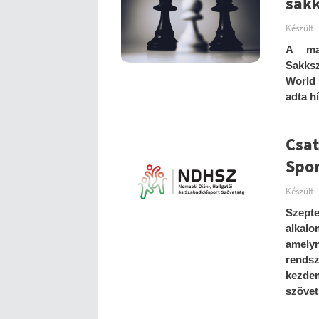
sak
Készült
A ma
Sakksz
World 
adta h
Csat
Spor
Készült
Szept
alkal
amely
rends
kezdem
szövet