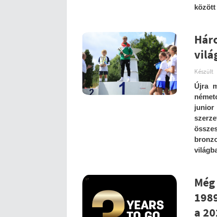
között
Háro
vilá
Készült
Újra m
német
junio
szerze
össze
bronz
világb
Még 
1989
a 2