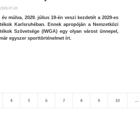
2026-07-20
év múlva, 2029. július 19-én veszi kezdetét a 2029-es
átékok Karlsruhéban. Ennek apropóján a Nemzetközi
átékok Szövetsége (IWGA) egy olyan várost ünnepel,
már egyszer sporttörténelmet írt.
4
5
6
7
8
9
10
...