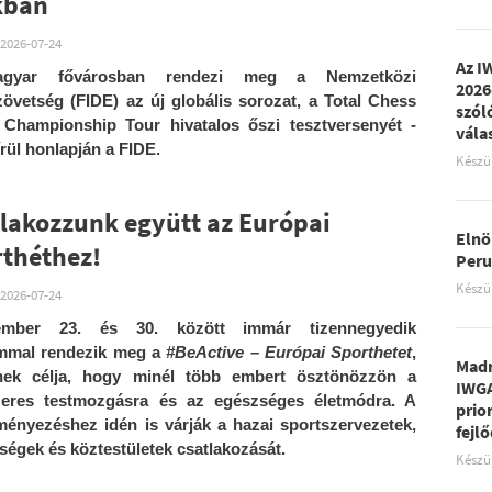
kban
2026-07-24
Az I
gyar fővárosban rendezi meg a Nemzetközi
2026
övetség (FIDE) az új globális sorozat, a Total Chess
szól
Championship Tour hivatalos őszi tesztversenyét -
vála
írül honlapján a FIDE.
Készü
lakozzunk együtt az Európai
Elnö
théthez!
Peru
Készü
2026-07-24
ember 23. és 30. között immár tizennegyedik
ommal rendezik meg a
#BeActive – Európai Sporthetet
,
Madr
nek célja, hogy minél több embert ösztönözzön a
IWGA
zeres testmozgásra és az egészséges életmódra. A
prio
ényezéshez idén is várják a hazai sportszervezetek,
fejl
ségek és köztestületek csatlakozását.
Készü