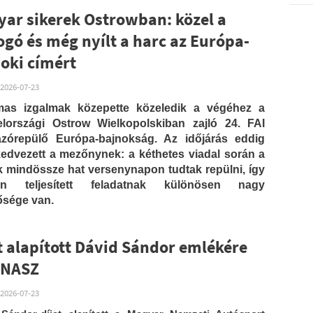
ar sikerek Ostrowban: közel a
gó és még nyílt a harc az Európa-
oki címért
2026-07-23
mas izgalmak közepette közeledik a végéhez a
elországi Ostrow Wielkopolskiban zajló 24. FAI
lázórepülő Európa-bajnokság. Az időjárás eddig
edvezett a mezőnynek: a kéthetes viadal során a
ák mindössze hat versenynapon tudtak repülni, így
en teljesített feladatnak különösen nagy
ősége van.
t alapított Dávid Sándor emlékére
MNASZ
2026-07-23