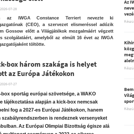
Az I
neve
2026-07-28
vezé
án az IWGA Constance Terriert nevezte ki
Készü
gazgatónak (CEO), a szervezet elismeréssel adózik
m Gossow előtt a Világjátékok mozgalmáért végzett
s szolgálatáért, amelyből az elmúlt 16 évet az IWGA
Kihi
gazgatójaként töltötte.
közg
megv
aleln
ck-box három szakága is helyet
Készü
tt az Európa Játékokon
2026-07-27
Bemu
k-box sportág európai szövetsége, a WAKO
Vilá
spor
e tájékoztatása alapján a kick-box nemcsak
Készü
pelni fog a 2027-es Európai Játékokon, hanem
 szabályrendszerben is rendeznek versenyeket
bulban. Az Európai Olimpiai Bizottság égisze alá