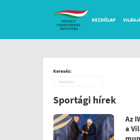
KEZDŐLAP
VILÁGJ
Keresés:
Sportági hírek
Az I
a Vi
mun