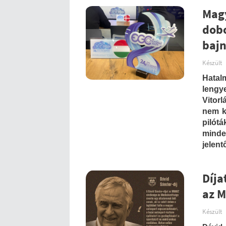
Magy
dobo
bajn
Készült
Hatal
lengy
Vitor
nem k
pilót
mind
jelent
Díja
az 
Készült