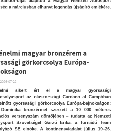
Sándor-díjat alapított a Magyar Nemzeti Autósport
ség a márciusban elhunyt legendás újságíró emlékére.
ténelmi magyar bronzérem a
sasági görkorcsolya Európa-
nokságon
2026-07-22
énelmi sikert ért el a magyar gyorsasági
rcsolyasport az olaszországi Cardano al Campóban
felnőtt gyorsasági görkorcsolya Európa-bajnokságon:
 Dominika bronzérmet szerzett a 10 000 méteres
ációs versenyszám döntőjében – tudatta az Nemzeti
nysport Szövetségel Garzó Erika, a Tornádó Team
lyázó SE elnöke. A kontinensviadalat július 19–26.