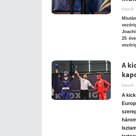
Készült
Miut
vezéri
Joachi
25 éve
vezéri
A ki
kapo
Készült
A kic
Europ
szere
három
Isztam