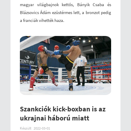
magyar világbajnok kettős, Bányik Csaba és
Blázsovics Ádám ezüstérmes lett, a bronzot pedig
a franciák vihették haza.
Szankciók kick-boxban is az
ukrajnai háború miatt
Készült
2022-03-01