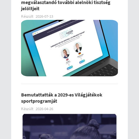
megválasztandó további alelnöki tisztség
jelöltjeit
Készült
2026-07-13
Bemutattatták a 2029-es Világjátékok
sportprogramját
Készült
2026-04-26