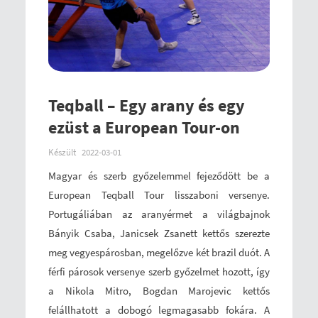
Teqball – Egy arany és egy
ezüst a European Tour-on
Készült
2022-03-01
Magyar és szerb győzelemmel fejeződött be a
European Teqball Tour lisszaboni versenye.
Portugáliában az aranyérmet a világbajnok
Bányik Csaba, Janicsek Zsanett kettős szerezte
meg vegyespárosban, megelőzve két brazil duót. A
férfi párosok versenye szerb győzelmet hozott, így
a Nikola Mitro, Bogdan Marojevic kettős
felállhatott a dobogó legmagasabb fokára. A