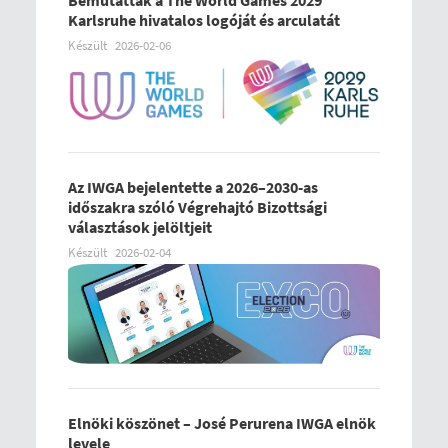
Bemutatták a The World Games 2029
Karlsruhe hivatalos logóját és arculatát
Készült
2026-02-06
Az IWGA bejelentette a 2026–2030-as
időszakra szóló Végrehajtó Bizottsági
választások jelöltjeit
Készült
2026-02-04
Elnöki köszönet – José Perurena IWGA elnök
levele