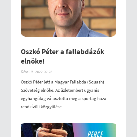
Oszkó Péter a fallabdázók
elnöke!
Készült
2022-02-28
Oszkó Péter lett a Magyar Fallabda (Squash)
Szövetség elnöke. Az üzletembert ugyanis
egyhangúlag választotta meg a sportág hazai
rendkívüli közgyűlése.