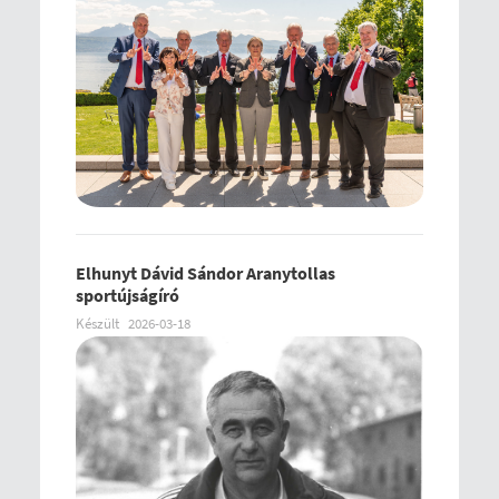
Elhunyt Dávid Sándor Aranytollas
sportújságíró
Készült
2026-03-18