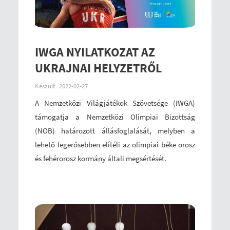
IWGA NYILATKOZAT AZ
UKRAJNAI HELYZETRŐL
Készült
2022-02-27
A Nemzetközi Világjátékok Szövetsége (IWGA)
támogatja a Nemzetközi Olimpiai Bizottság
(NOB) határozott állásfoglalását, melyben a
lehető legerősebben elítéli az olimpiai béke orosz
és fehérorosz kormány általi megsértését.