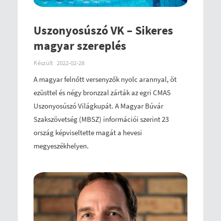
Uszonyosúszó VK – Sikeres
magyar szereplés
Készült
2022-02-28
A magyar felnőtt versenyzők nyolc arannyal, öt
ezüsttel és négy bronzzal zárták az egri CMAS
Uszonyosúszó Világkupát. A Magyar Búvár
Szakszövetség (MBSZ) információi szerint 23
ország képviseltette magát a hevesi
megyeszékhelyen.