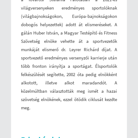
világversenyeken eredményes sportolóknak
(világbajnokságokon, Európa-bajnokságokon
dobogós helyezettek) adott át elismeréseket. A
gálán Huber István, a Magyar Testépítő és Fitness
Szövetség elnöke vehette át a sportvezetők
munkáját elismerő dr. Leyrer Richárd díjat. A
sportvezető eredményes versenyzői karrierje után
több fronton irányítja a sportágat. Élsportolók
felkészülését segítette, 2002 óta pedig elnökként
alkotott, illetve alkot maradandót. A
közelmúltban választották meg ismét a hazai
szövetség elnökének, ezzel ötödik ciklusát kezdte
meg.