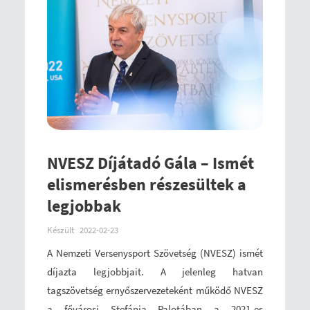
NVESZ Díjátadó Gála – Ismét
elismerésben részesültek a
legjobbak
Készült
2022-02-23
A Nemzeti Versenysport Szövetség (NVESZ) ismét
díjazta legjobbjait. A jelenleg hatvan
tagszövetség ernyőszervezeteként működő NVESZ
a fővárosi Stefánia Palotában a 2021-es