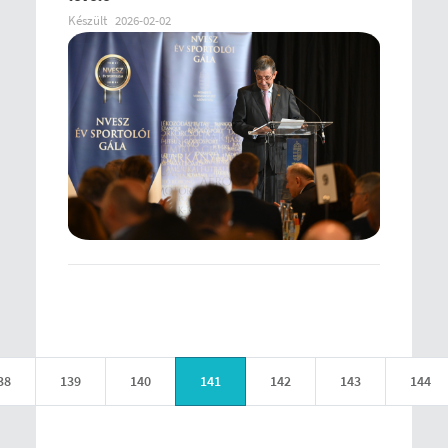
Készült
2026-02-02
38
139
140
141
142
143
144