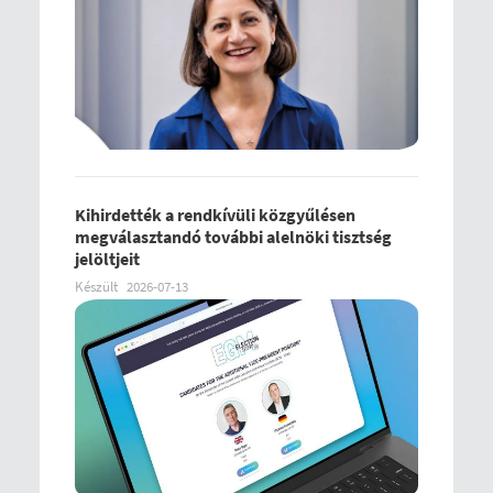
Kihirdették a rendkívüli közgyűlésen
megválasztandó további alelnöki tisztség
jelöltjeit
Készült
2026-07-13