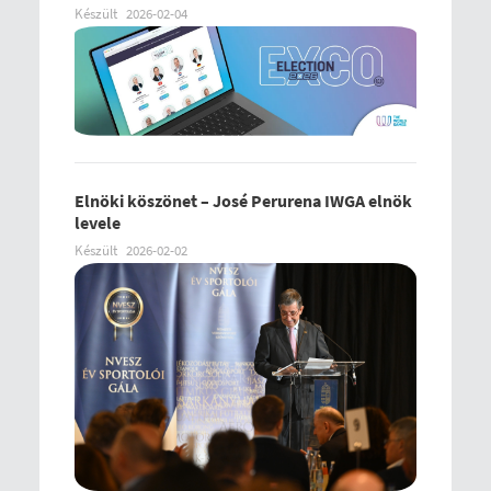
Készült
2026-02-04
Elnöki köszönet – José Perurena IWGA elnök
levele
Készült
2026-02-02