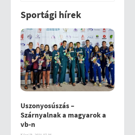
Sportági hírek
Uszonyosúszás –
Szárnyalnak a magyarok a
vb-n
Készült
2021-07-06