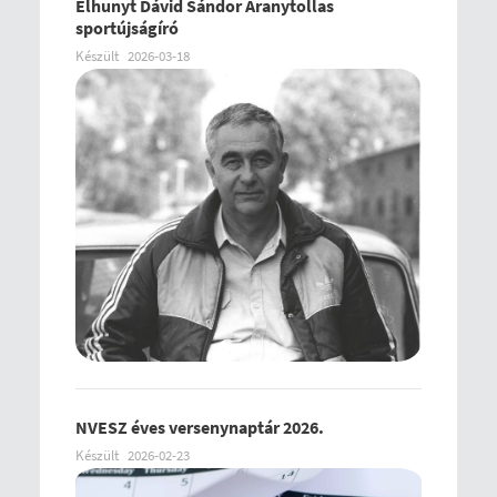
Elhunyt Dávid Sándor Aranytollas
sportújságíró
Készült
2026-03-18
NVESZ éves versenynaptár 2026.
Készült
2026-02-23