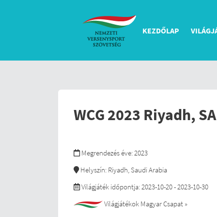
KEZDŐLAP
VILÁGJ
WCG 2023 Riyadh, S
Megrendezés éve: 2023
Helyszín: Riyadh, Saudi Arabia
Világjáték időpontja: 2023-10-20 - 2023-10-30
Világjátékok Magyar Csapat »