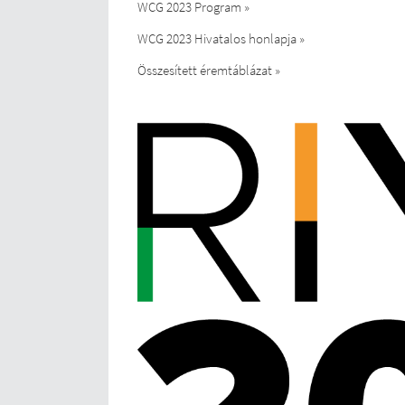
WCG 2023 Program »
WCG 2023 Hivatalos honlapja »
Összesített éremtáblázat »