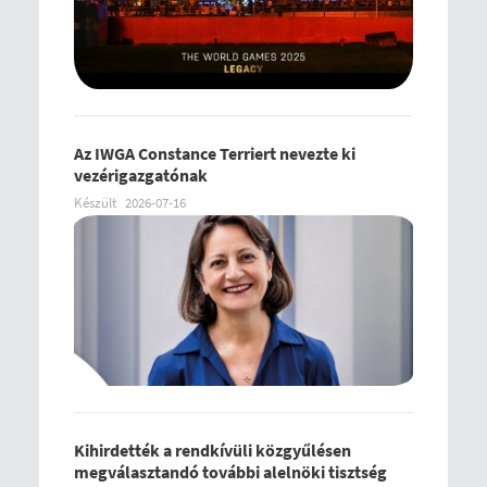
Az IWGA Constance Terriert nevezte ki
vezérigazgatónak
Készült
2026-07-16
Kihirdették a rendkívüli közgyűlésen
megválasztandó további alelnöki tisztség