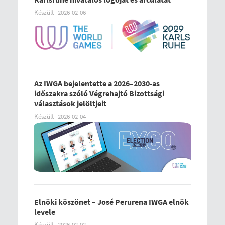
Készült
2026-02-06
Az IWGA bejelentette a 2026–2030-as
időszakra szóló Végrehajtó Bizottsági
választások jelöltjeit
Készült
2026-02-04
Elnöki köszönet – José Perurena IWGA elnök
levele
Készült
2026-02-02