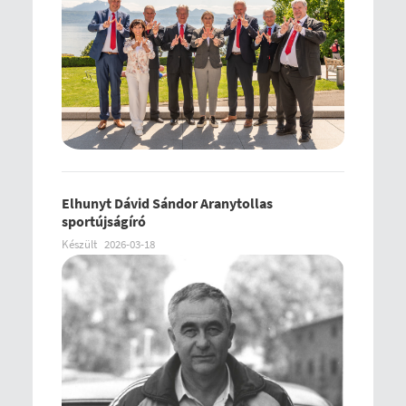
Elhunyt Dávid Sándor Aranytollas
sportújságíró
Készült
2026-03-18