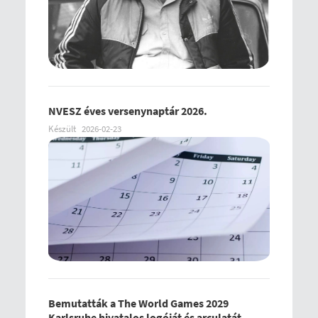
NVESZ éves versenynaptár 2026.
Készült
2026-02-23
Bemutatták a The World Games 2029
Karlsruhe hivatalos logóját és arculatát