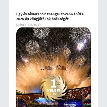
Egy év távlatából: Csengtu tovább építi a
2025-ös Világjátékok örökségét
Készült
2026-08-07