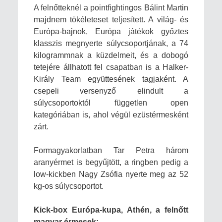
A felnőtteknél a pointfightingos Bálint Martin
majdnem tökéleteset teljesített. A világ- és
Európa-bajnok, Európa játékok győztes
klasszis megnyerte súlycsoportjának, a 74
kilogrammnak a küzdelmeit, és a dobogó
tetejére állhatott fel csapatban is a Halker-
Király Team együttesének tagjaként. A
csepeli versenyző elindult a
súlycsoportoktól független open
kategóriában is, ahol végül ezüstérmesként
zárt.
Formagyakorlatban Tar Petra három
aranyérmet is begyűjtött, a ringben pedig a
low-kickben Nagy Zsófia nyerte meg az 52
kg-os súlycsoportot.
Kick-box Európa-kupa, Athén, a felnőtt
magyar érmesek: