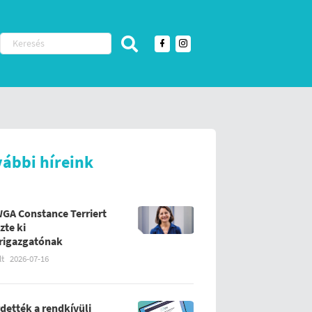
vábbi híreink
WGA Constance Terriert
zte ki
rigazgatónak
lt
2026-07-16
rdették a rendkívüli