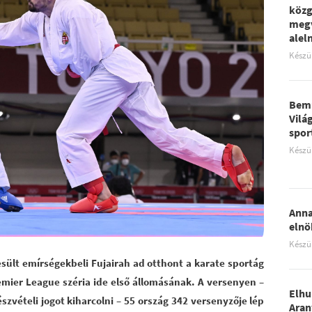
közg
megv
aleln
Készü
Bemu
Vilá
spor
Készü
Anna
elnö
Készü
sült emírségekbeli Fujairah ad otthont a karate sportág
mier League széria ide első állomásának. A versenyen –
Elhu
észvételi jogot kiharcolni – 55 ország 342 versenyzője lép
Aran