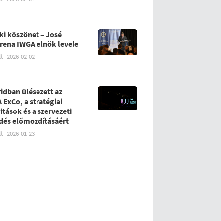
ki köszönet – José
rena IWGA elnök levele
lt
2026-02-02
idban ülésezett az
 ExCo, a stratégiai
ritások és a szervezeti
ődés előmozdításáért
lt
2026-01-23