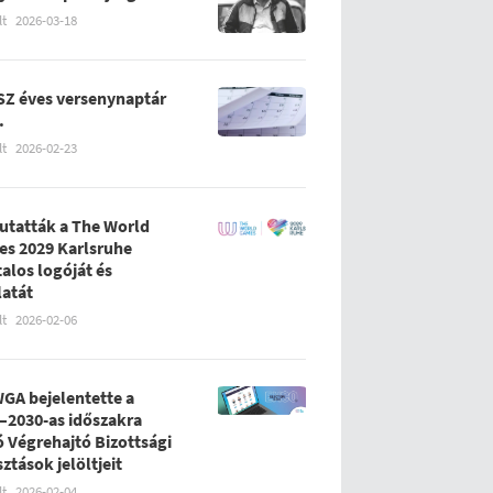
lt
2026-03-18
Z éves versenynaptár
.
lt
2026-02-23
tatták a The World
s 2029 Karlsruhe
talos logóját és
latát
lt
2026-02-06
WGA bejelentette a
–2030-as időszakra
ó Végrehajtó Bizottsági
sztások jelöltjeit
lt
2026-02-04