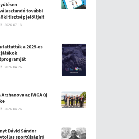
yűlésen
álasztandó további
öki tisztség jelöltjeit
lt
2026-07-13
tattatták a 2029-es
gjátékok
tprogramját
lt
2026-04-26
 Arzhanova az IWGA új
ke
lt
2026-04-26
nyt Dávid Sándor
ytollas sportújságíró