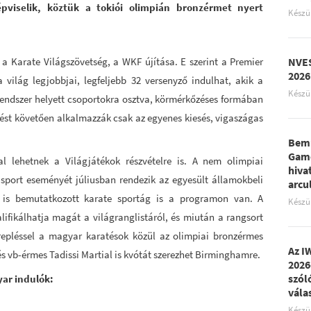
pviselik, köztük a tokiói olimpián bronzérmet nyert
Készü
 a Karate Világszövetség, a WKF újítása. E szerint a Premier
NVES
2026
világ legjobbjai, legfeljebb 32 versenyző indulhat, akik a
Készü
 rendszer helyett csoportokra osztva, körmérkőzéses formában
ést követően alkalmazzák csak az egyenes kiesés, vigaszágas
Bemu
Game
l lehetnek a Világjátékok részvételre is. A nem olimpiai
hiva
sport eseményét júliusban rendezik az egyesült államokbeli
arcu
 is bemutatkozott karate sportág is a programon van. A
Készü
ifikálhatja magát a világranglistáról, és miután a rangsort
erepléssel a magyar karatésok közül az olimpiai bronzérmes
Az I
s vb-érmes Tadissi Martial is kvótát szerezhet Birminghamre.
2026
szól
yar indulók:
vála
Készü