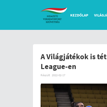
KEZDŐLAP
VILÁGJ
A Világjátékok is té
League-en
Készült
2022-02-17