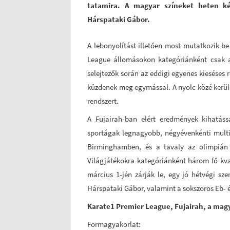
tatamira. A magyar színeket heten ké
Hárspataki Gábor.
A lebonyolítást illetően most mutatkozik be
League állomásokon kategóriánként csak a 
selejtezők során az eddigi egyenes kieséses
küzdenek meg egymással. A nyolc közé kerül
rendszert.
A Fujairah-ban elért eredmények kihatássa
sportágak legnagyobb, négyévenkénti multi
Birminghamben, és a tavaly az olimpián
Világjátékokra kategóriánként három fő kval
március 1-jén zárják le, egy jó hétvégi sz
Hárspataki Gábor, valamint a sokszoros Eb- é
Karate1 Premier League, Fujairah, a mag
Formagyakorlat: