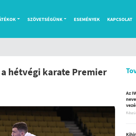
ÁTÉKOK
SZÖVETSÉGÜNK
ESEMÉNYEK
KAPCSOLAT
t a hétvégi karate Premier
To
Az I
neve
vezé
Készü
Kihi