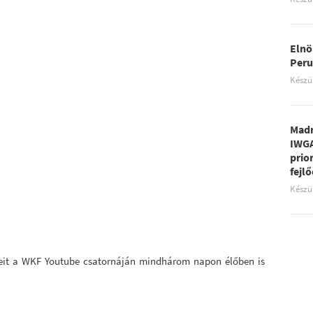
Elnö
Peru
Készü
Madr
IWGA
prio
fejl
Készü
eit a WKF Youtube csatornáján mindhárom napon élőben is