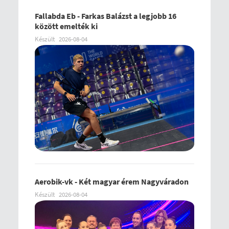
Fallabda Eb - Farkas Balázst a legjobb 16
között emelték ki
Készült
2026-08-04
Aerobik-vk - Két magyar érem Nagyváradon
Készült
2026-08-04