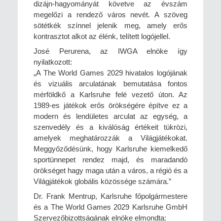
dizájn-hagyományát követve az évszám
megelőzi a rendező város nevét. A szöveg
sötétkék színnel jelenik meg, amely erős
kontrasztot alkot az élénk, telített logójellel.
José Perurena, az IWGA elnöke így
nyilatkozott:
„A The World Games 2029 hivatalos logójának
és vizuális arculatának bemutatása fontos
mérföldkő a Karlsruhe felé vezető úton. Az
1989-es játékok erős örökségére építve ez a
modern és lendületes arculat az egység, a
szenvedély és a kiválóság értékeit tükrözi,
amelyek meghatározzák a Világjátékokat.
Meggyőződésünk, hogy Karlsruhe kiemelkedő
sportünnepet rendez majd, és maradandó
örökséget hagy maga után a város, a régió és a
Világjátékok globális közössége számára.”
Dr. Frank Mentrup, Karlsruhe főpolgármestere
és a The World Games 2029 Karlsruhe GmbH
Szervezőbizottságának elnöke elmondta: