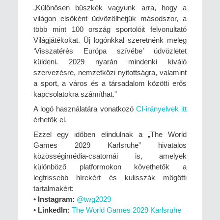
„Különösen büszkék vagyunk arra, hogy a
világon elsőként üdvözölhetjük másodszor, a
több mint 100 ország sportolóit felvonultató
Világjátékokat. Új logónkkal szeretnénk meleg
‘Visszatérés Európa szívébe’ üdvözletet
küldeni. 2029 nyarán mindenki kiváló
szervezésre, nemzetközi nyitottságra, valamint
a sport, a város és a társadalom közötti erős
kapcsolatokra számíthat.”
A logó használatára vonatkozó
CI-irányelvek itt
érhetők el.
Ezzel egy időben elindulnak a „The World
Games 2029 Karlsruhe” hivatalos
közösségimédia-csatornái is, amelyek
különböző platformokon követhetők a
legfrissebb hírekért és kulisszák mögötti
tartalmakért:
•
Instagram:
@twg2029
•
LinkedIn:
The World Games 2029 Karlsruhe