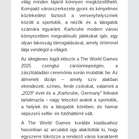
világ minden tájáról könnyen megközelíthető.
Kompakt városszerkezete gyors és kényelmes
közlekedést biztosít a versenyhelyszínek
között a sportolók, a nézők és a látogatók
számára egyaránt. Karlsruhe modern városi
környezetben megvalósuló játékokat ígér, egy
olyan lakosság támogatásával, amely örömmel
látja vendégül a világot.
Az ideiglenes logót először a The World Games
2025 csengtui záróünnepségén, a
zászlóátadási ceremónia során mutatták be. Az
átmeneti dizájn – amely szív alakban
elrendezett, színes, ferde csíkokat, valamint a
„2029” évet és a „Karlsruhe, Germany” feliratot
tartalmazta – nagy tetszést aratott a sportolók,
a helyiek és a látogatók körében, és hamar
népszerű selfie- és fotóháttérré vált.
A The World Games korábbi kiadásaihoz
hasonlóan az arculatot úgy alakították ki, hogy
egyszerre tükrözze a rendező város karakterét