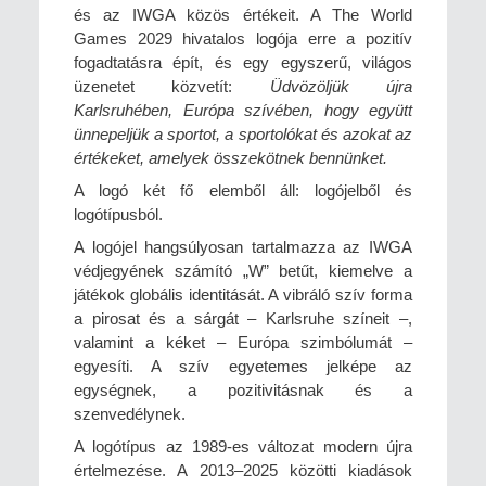
és az IWGA közös értékeit. A The World
Games 2029 hivatalos logója erre a pozitív
fogadtatásra épít, és egy egyszerű, világos
üzenetet közvetít:
Üdvözöljük újra
Karlsruhében, Európa szívében, hogy együtt
ünnepeljük a sportot, a sportolókat és azokat az
értékeket, amelyek összekötnek bennünket.
A logó két fő elemből áll: logójelből és
logótípusból.
A logójel hangsúlyosan tartalmazza az IWGA
védjegyének számító „W” betűt, kiemelve a
játékok globális identitását. A vibráló szív forma
a pirosat és a sárgát – Karlsruhe színeit –,
valamint a kéket – Európa szimbólumát –
egyesíti. A szív egyetemes jelképe az
egységnek, a pozitivitásnak és a
szenvedélynek.
A logótípus az 1989-es változat modern újra
értelmezése. A 2013–2025 közötti kiadások