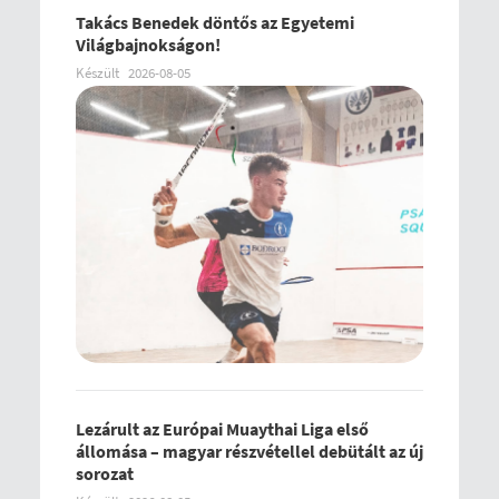
Takács Benedek döntős az Egyetemi
Világbajnokságon!
Készült
2026-08-05
Lezárult az Európai Muaythai Liga első
állomása – magyar részvétellel debütált az új
sorozat