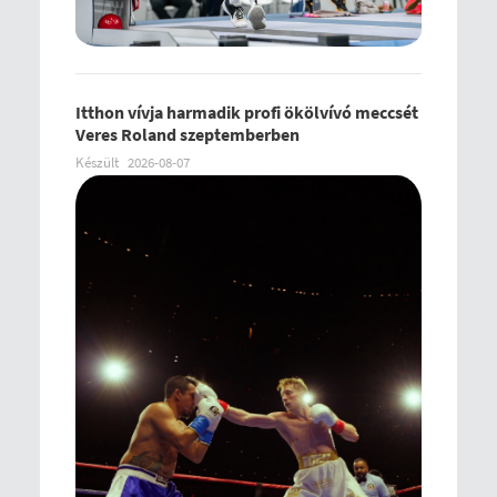
Itthon vívja harmadik profi ökölvívó meccsét
Veres Roland szeptemberben
Készült
2026-08-07