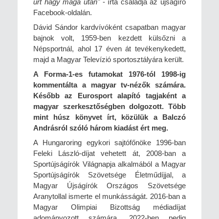
űrt hagy maga után"
- írta családja az újságíró
Facebook-oldalán.
Dávid Sándor kardvívóként csapatban magyar
bajnok volt, 1959-ben kezdett külsőzni a
Népsportnál, ahol 17 éven át tevékenykedett,
majd a Magyar Televízió sportosztályára került.
A Forma-1-es futamokat 1976-tól 1998-ig
kommentálta a magyar tv-nézők számára.
Később az Eurosport alapító tagjaként a
magyar szerkesztőségben dolgozott. Több
mint húsz könyvet írt, közülük a Balczó
Andrásról szóló három kiadást ért meg.
A Hungaroring egykori sajtófőnöke 1996-ban
Feleki László-díjat vehetett át, 2008-ban a
Sportújságírók Világnapja alkalmából a Magyar
Sportújságírók Szövetsége Életműdíjjal, a
Magyar Újságírók Országos Szövetsége
Aranytollal ismerte el munkásságát. 2016-ban a
Magyar Olimpiai Bizottság médiadíjat
adományozott számára, 2022-ben pedig