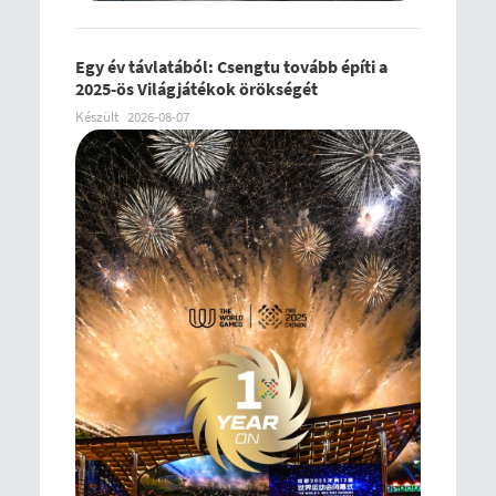
Egy év távlatából: Csengtu tovább építi a
2025-ös Világjátékok örökségét
Készült
2026-08-07