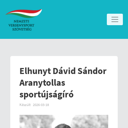
Elhunyt Dávid Sándor
Aranytollas
sportújságíró
Készült
2026-03-18