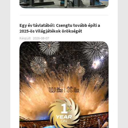
Egy év távlatából: Csengtu tovább építi a
2025-ös Világjátékok örökségét
Készült
2026-08-07