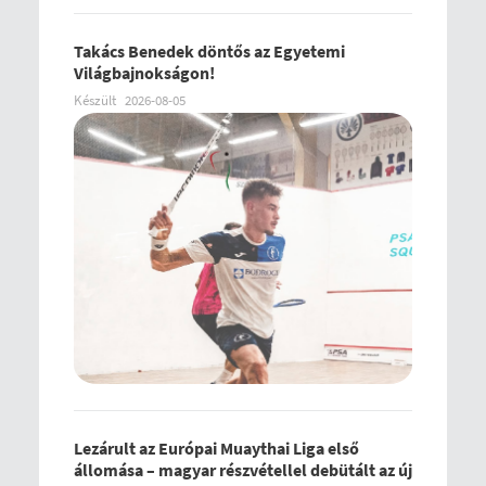
Takács Benedek döntős az Egyetemi
Világbajnokságon!
Készült
2026-08-05
Lezárult az Európai Muaythai Liga első
állomása – magyar részvétellel debütált az új