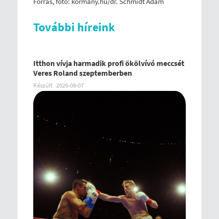
Forrás, fotó: kormany.hu/dr. Schmidt Ádám
További híreink
Itthon vívja harmadik profi ökölvívó meccsét
Veres Roland szeptemberben
Készült
2026-08-07