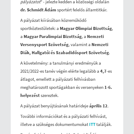
pályázatot
" - jelezte kedden a közösségi oldalán
dr. Schmidt Ádám
sportért felelős államtitkár.
A pályázat kiírásában közreműködő
sportköztestületek: a
Magyar Olimpiai Bizottság
,
a
Magyar Paralimpiai Bizottság
, a
Nemzeti
Versenysport Szövetség
, valamint a
Nemzeti
Diák, Hallgatói és Szabadidősport Szövetség
.
A követelmény: a tanulmányi eredményük a
2021/2022-es tanév végén elérte legalább a
4,7
-es
átlagot, emellett a pályázati felhívásban
meghatározott sportágakban és versenyeken
1-6.
helyezést
szereztek.
A pályázat benyújtásának határideje
április 12
.
További információkat és a pályázati felhívást,
illetve a szükséges dokumentumokat
ITT
találják.