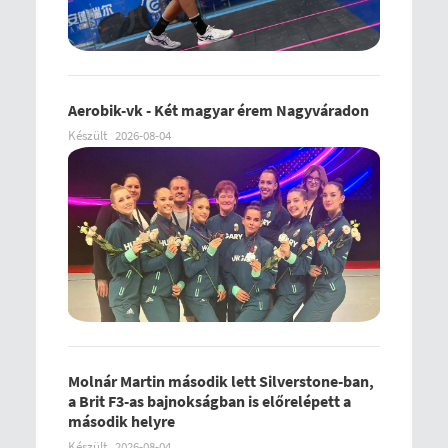
Aerobik-vk - Két magyar érem Nagyváradon
Készült
2026-08-04
Molnár Martin második lett Silverstone-ban,
a Brit F3-as bajnokságban is előrelépett a
második helyre
Készült
2026-08-04