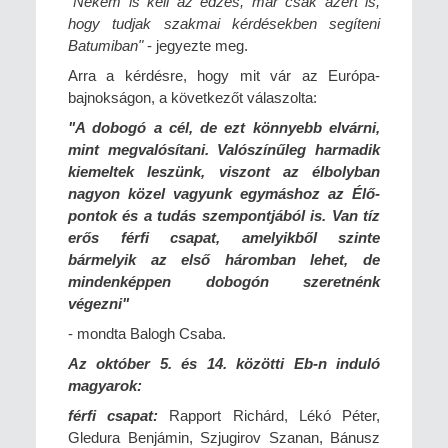
"Nekem is kell az edzés, már csak azért is,
hogy tudjak szakmai kérdésekben segíteni
Batumiban"
- jegyezte meg.
Arra a kérdésre, hogy mit vár az Európa-
bajnokságon, a következőt válaszolta:
"A dobogó a cél, de ezt könnyebb elvárni,
mint megvalósítani. Valószínűleg harmadik
kiemeltek leszünk, viszont az élbolyban
nagyon közel vagyunk egymáshoz az Élő-
pontok és a tudás szempontjából is. Van tíz
erős férfi csapat, amelyikből szinte
bármelyik az első háromban lehet, de
mindenképpen dobogón szeretnénk
végezni"
- mondta Balogh Csaba.
Az október 5. és 14. közötti Eb-n induló
magyarok:
férfi csapat:
Rapport Richárd, Lékó Péter,
Gledura Benjámin, Szjugirov Szanan, Bánusz