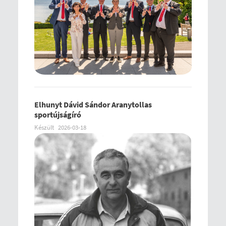
Elhunyt Dávid Sándor Aranytollas
sportújságíró
Készült
2026-03-18