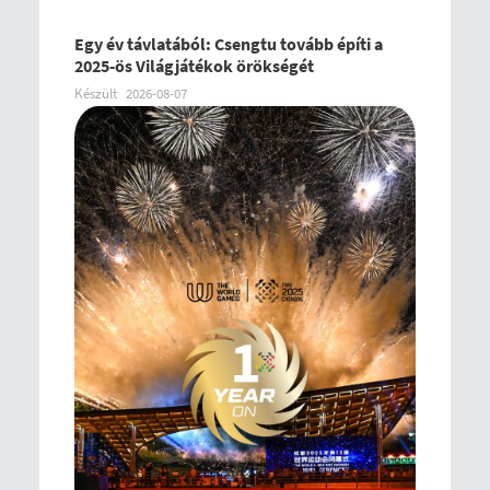
Egy év távlatából: Csengtu tovább építi a
2025-ös Világjátékok örökségét
Készült
2026-08-07