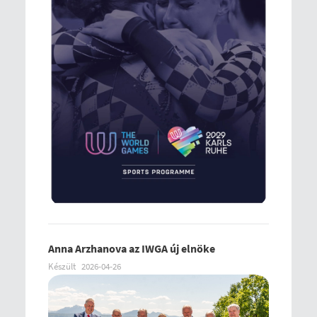
Anna Arzhanova az IWGA új elnöke
Készült
2026-04-26