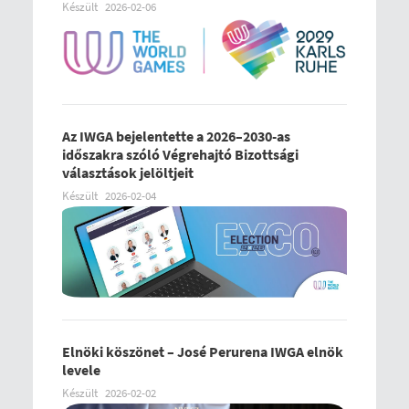
Készült
2026-02-06
Az IWGA bejelentette a 2026–2030-as
időszakra szóló Végrehajtó Bizottsági
választások jelöltjeit
Készült
2026-02-04
Elnöki köszönet – José Perurena IWGA elnök
levele
Készült
2026-02-02