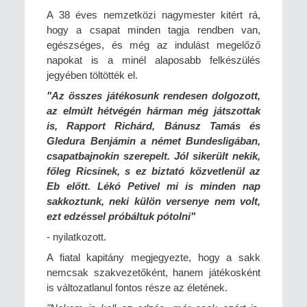
A 38 éves nemzetközi nagymester kitért rá,
hogy a csapat minden tagja rendben van,
egészséges, és még az indulást megelőző
napokat is a minél alaposabb felkészülés
jegyében töltötték el.
"Az összes játékosunk rendesen dolgozott,
az elmúlt hétvégén hárman még játszottak
is, Rapport Richárd, Bánusz Tamás és
Gledura Benjámin a német Bundesligában,
csapatbajnokin szerepelt. Jól sikerült nekik,
főleg Ricsinek, s ez biztató közvetlenül az
Eb előtt. Lékó Petivel mi is minden nap
sakkoztunk, neki külön versenye nem volt,
ezt edzéssel próbáltuk pótolni"
- nyilatkozott.
A fiatal kapitány megjegyezte, hogy a sakk
nemcsak szakvezetőként, hanem játékosként
is változatlanul fontos része az életének.