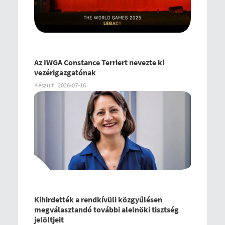
Az IWGA Constance Terriert nevezte ki
vezérigazgatónak
Készült
2026-07-16
Kihirdették a rendkívüli közgyűlésen
megválasztandó további alelnöki tisztség
jelöltjeit