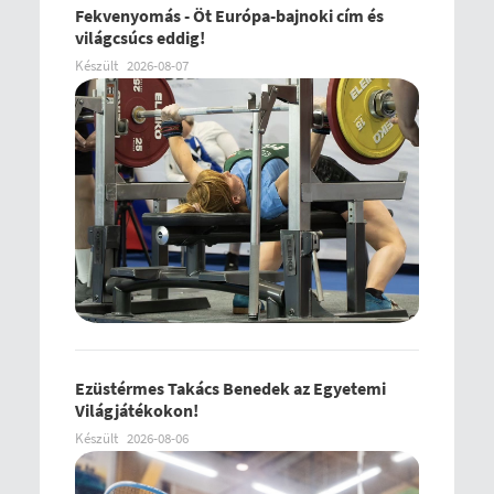
Fekvenyomás - Öt Európa-bajnoki cím és
világcsúcs eddig!
Készült
2026-08-07
Ezüstérmes Takács Benedek az Egyetemi
Világjátékokon!
Készült
2026-08-06