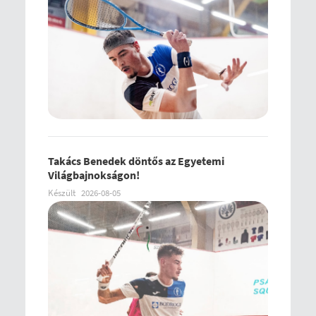
Takács Benedek döntős az Egyetemi
Világbajnokságon!
Készült
2026-08-05