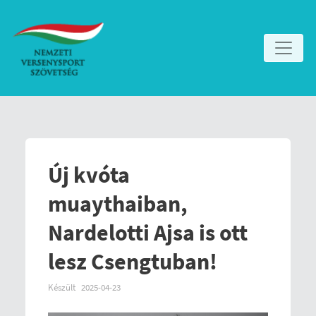
Új kvóta
muaythaiban,
Nardelotti Ajsa is ott
lesz Csengtuban!
Készült
2025-04-23