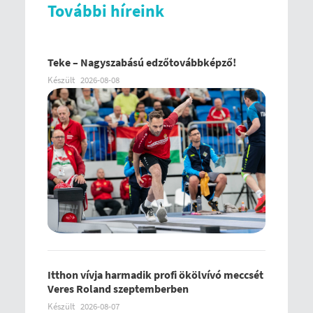
További híreink
Teke – Nagyszabású edzőtovábbképző!
Készült
2026-08-08
Itthon vívja harmadik profi ökölvívó meccsét
Veres Roland szeptemberben
Készült
2026-08-07