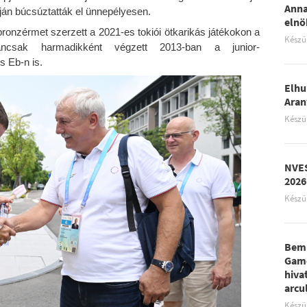
Anna
án búcsúztatták el ünnepélyesen.
elnö
onzérmet szerzett a 2021-es tokiói ötkarikás játékokon a
Készü
ancsak harmadikként végzett 2013-ban a junior-
s Eb-n is.
Elhu
Aran
Készü
NVES
2026
Készü
Bemu
Game
hiva
arcu
Készü