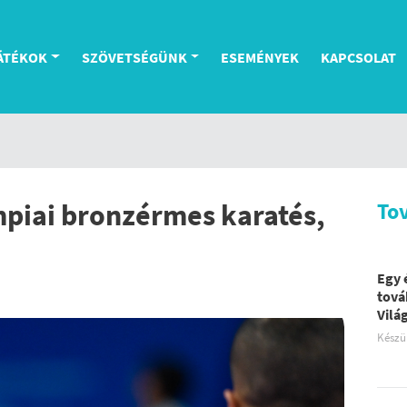
ÁTÉKOK
SZÖVETSÉGÜNK
ESEMÉNYEK
KAPCSOLAT
mpiai bronzérmes karatés,
To
Egy 
tová
Vilá
Készü