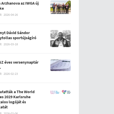
 Arzhanova az IWGA új
ke
lt
2026-04-26
nyt Dávid Sándor
ytollas sportújságíró
lt
2026-03-18
Z éves versenynaptár
.
lt
2026-02-23
tatták a The World
s 2029 Karlsruhe
talos logóját és
latát
lt
2026-02-06