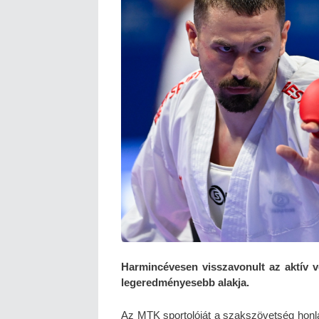
Harmincévesen visszavonult az aktív v
legeredményesebb alakja.
Az MTK sportolóját a szakszövetség honl