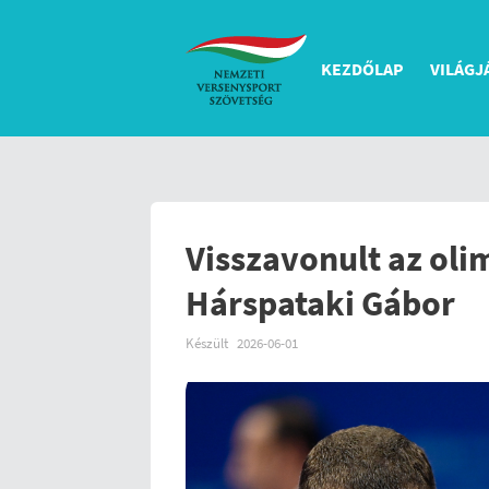
KEZDŐLAP
VILÁGJ
Visszavonult az oli
Hárspataki Gábor
Készült
2026-06-01