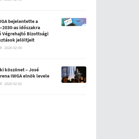
WGA bejelentette a
–2030-as időszakra
ó Végrehajtó Bizottsági
sztások jelöltjeit
lt
2026-02-04
ki köszönet – José
rena IWGA elnök levele
lt
2026-02-02