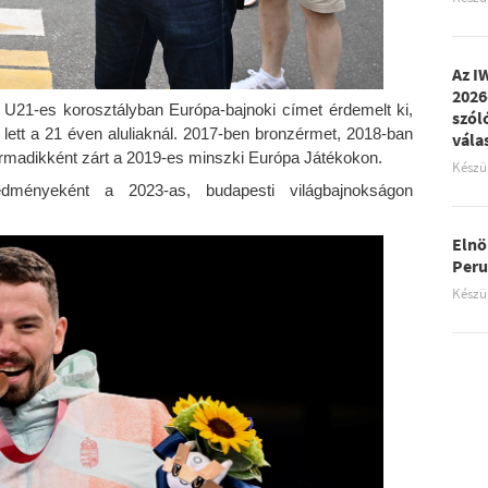
Az I
2026
U21-es korosztályban Európa-bajnoki címet érdemelt ki,
szól
lett a 21 éven aluliaknál. 2017-ben bronzérmet, 2018-ban
vála
harmadikként zárt a 2019-es minszki Európa Játékokon.
Készü
edményeként a 2023-as, budapesti világbajnokságon
Elnö
Peru
Készü