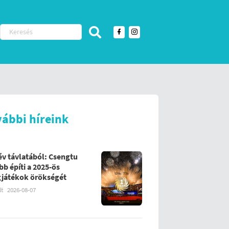
vábbi híreink
év távlatából: Csengtu
bb építi a 2025-ös
gjátékok örökségét
lt
2026-08-07