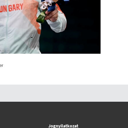
er
Jognyilatkozat