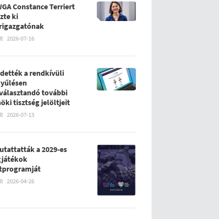
WGA Constance Terriert
zte ki
rigazgatónak
lt
2026-07-16
rdették a rendkívüli
yűlésen
álasztandó további
öki tisztség jelöltjeit
lt
2026-07-13
tattatták a 2029-es
gjátékok
tprogramját
lt
2026-04-26