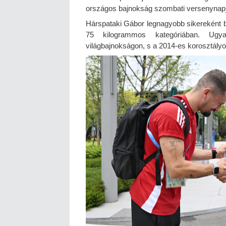
országos bajnokság szombati versenynapj
Hárspataki Gábor legnagyobb sikereként br
75 kilogrammos kategóriában. Ugy
világbajnokságon, s a 2014-es korosztályo