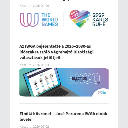
Készült
2026-02-06
Az IWGA bejelentette a 2026–2030-as
időszakra szóló Végrehajtó Bizottsági
választások jelöltjeit
Készült
2026-02-04
Elnöki köszönet – José Perurena IWGA elnök
levele
Készült
2026-02-02