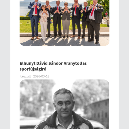
Elhunyt Dávid Sándor Aranytollas
sportújságíró
Készült
2026-03-18