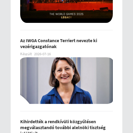
Az IWGA Constance Terriert nevezte ki
vezérigazgatónak
Készült
2026-07-16
Kihirdették a rendkívüli közgyűlésen
megválasztandó további alelnöki tisztség