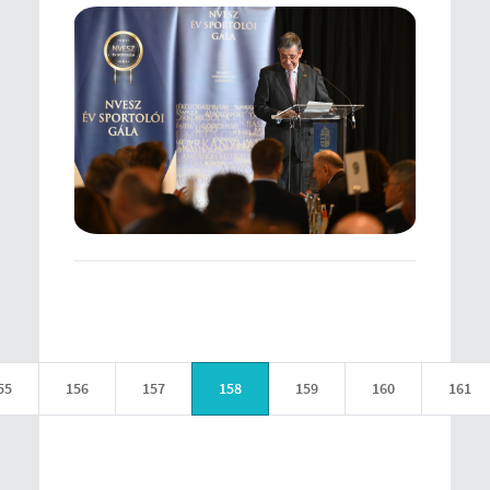
55
156
157
158
159
160
161