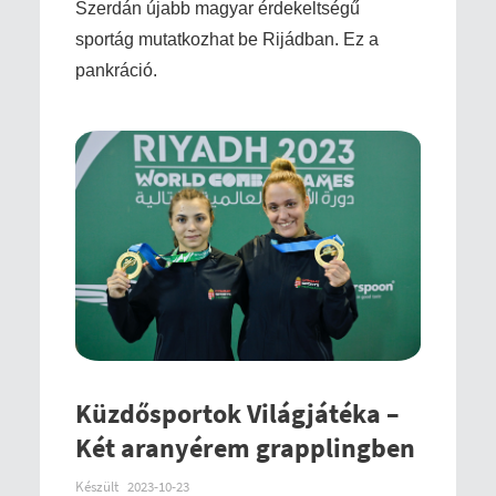
Szerdán újabb magyar érdekeltségű
sportág mutatkozhat be Rijádban. Ez a
pankráció.
Küzdősportok Világjátéka –
Két aranyérem grapplingben
Készült
2023-10-23