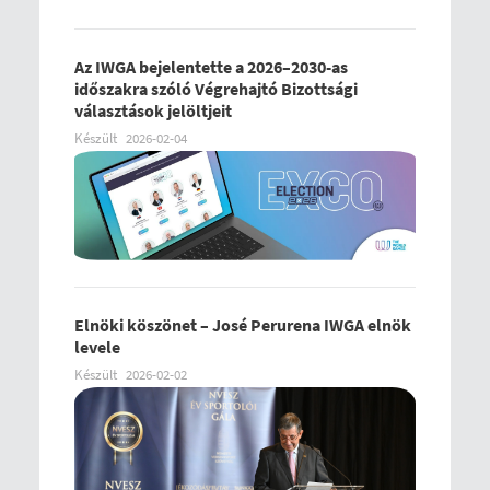
Az IWGA bejelentette a 2026–2030-as
időszakra szóló Végrehajtó Bizottsági
választások jelöltjeit
Készült
2026-02-04
Elnöki köszönet – José Perurena IWGA elnök
levele
Készült
2026-02-02