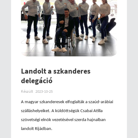
Landolt a szkanderes
delegáció
Készült
2023-10-25
A magyar szkanderesek elfoglalták a szaúd-arábiai
szálláshelyeiket. A küldöttségük Csabai Atilla
szövetségi elnök vezetésével szerda hajnalban
landolt Rijádban.