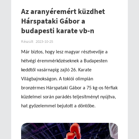
Az aranyéremért küzdhet
Hárspataki Gábor a
budapesti karate vb-n
Készült
2023-10-25
Már biztos, hogy lesz magyar résztvevője a
hétvégi éremmérkőzéseknek a Budapesten
keddtől vasárnapig zajló 26. Karate
Világbajnokságon. A tokiói olimpián
bronzérmes Hárspataki Gábor a 75 kg-os férfiak
küzdelmei során parádés teljesítményt nyújtva,
hat győzelemmel bejutott a döntőbe.