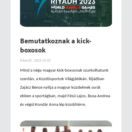
Bemutatkoznak a kick-
boxosok
Készült
2023-10-25
Mind a négy magyar kick-boxosnak szurkolhatunk
szerdán, a Küzdősportok Világjátékán. Rijádban
Zajácz Bence nyitja a magyar küzdelmek sorát
ebben a sportágban, majd Fésű Lajos, Busa Andrea
és végül Kondár Anna lép küzdőtérre.