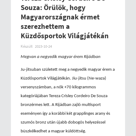
Souza: Örülök, hogy
Magyarországnak érmet
szerezhettem a
Küzdősportok Világjátékán
Készült
2023-10-24
Megvan a negyedik magyar érem Rijádban
Ju-jitsuban született meg a negyedik magyar érem a
Küzdősportok Világjátékán. Jiu-jitsu (Ne-waza)
versenyszámban, a nők +70 kilogrammos
kategóriájában Tereza Crisley Cordeiro De Souza
bronzérmes lett. A Rijádban zajló multisport
eseményen így a korábbi két grapplinges arany és
szumós bronz után újabb dobogós helyezéssel
büszkélkedhet a magyar küldöttség.