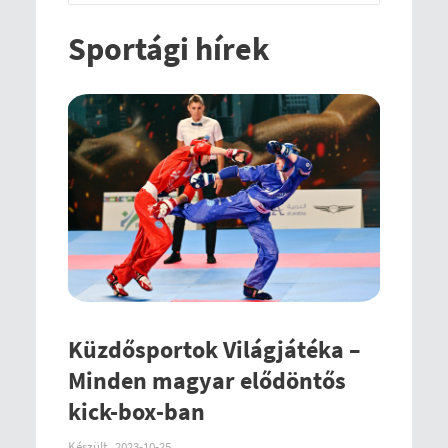
Sportági hírek
Küzdősportok Világjátéka –
Minden magyar elődöntős
kick-box-ban
Készült
2023-10-25