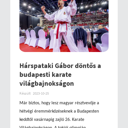
Hárspataki Gábor döntős a
budapesti karate
világbajnokságon
Készült
2023-10-25
Már biztos, hogy lesz magyar résztvevője a
hétvégi éremmérkőzéseknek a Budapesten
keddtől vasárnapig zajló 26. Karate