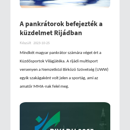
A pankrátorok befejezték a
küzdelmet Rijádban
Készült
2023-10-25
Mindkét magyar pankrátor számára véget ért a
Küzdősportok Világjátéka. A rijádi multisport
versenyen a Nemzetközi Birkózó Szövetség (UWW)
egyik szakágaként volt jelen a sportág, ami az
amatőr MMA-nak felel meg.