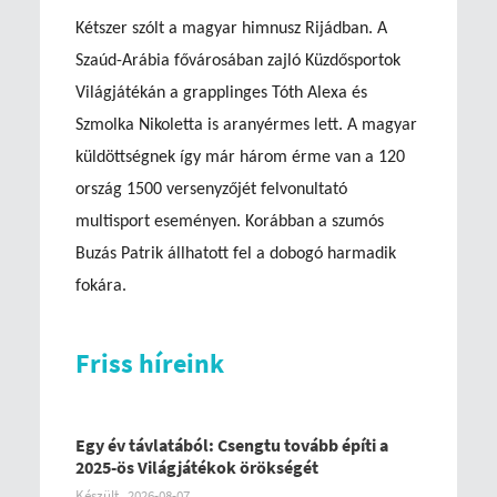
Kétszer szólt a magyar himnusz Rijádban. A
Szaúd-Arábia fővárosában zajló Küzdősportok
Világjátékán a grapplinges Tóth Alexa és
Szmolka Nikoletta is aranyérmes lett. A magyar
küldöttségnek így már három érme van a 120
ország 1500 versenyzőjét felvonultató
multisport eseményen. Korábban a szumós
Buzás Patrik állhatott fel a dobogó harmadik
fokára.
Friss híreink
Egy év távlatából: Csengtu tovább építi a
2025-ös Világjátékok örökségét
Készült
2026-08-07