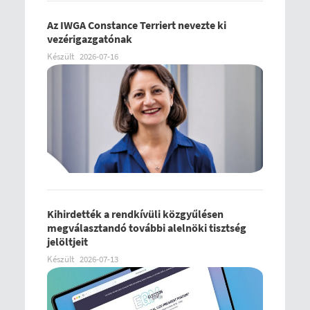
Az IWGA Constance Terriert nevezte ki
vezérigazgatónak
Készült
2026-07-16
Kihirdették a rendkívüli közgyűlésen
megválasztandó további alelnöki tisztség
jelöltjeit
Készült
2026-07-13