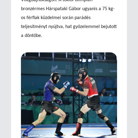
Világbajnokságon. A tokiói olimpián
bronzérmes Hárspataki Gábor ugyanis a 75 kg-
os férfiak küzdelmei során parádés
teljesítményt nyújtva, hat győzelemmel bejutott
a döntőbe.