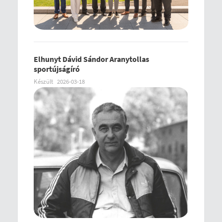
Elhunyt Dávid Sándor Aranytollas
sportújságíró
Készült
2026-03-18