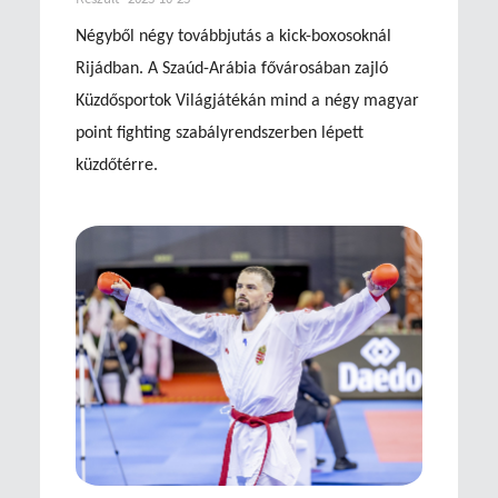
Négyből négy továbbjutás a kick-boxosoknál
Rijádban. A Szaúd-Arábia fővárosában zajló
Küzdősportok Világjátékán mind a négy magyar
point fighting szabályrendszerben lépett
küzdőtérre.